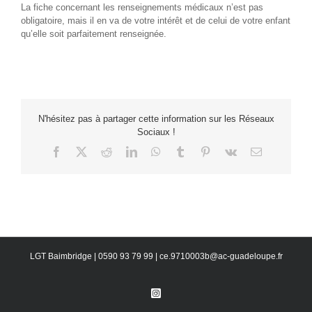
La fiche concernant les renseignements médicaux n’est pas
obligatoire, mais il en va de votre intérêt et de celui de votre enfant
qu’elle soit parfaitement renseignée.
N'hésitez pas à partager cette information sur les Réseaux
Sociaux !
Facebook
X
Reddit
LinkedIn
WhatsApp
Tumblr
Pinterest
Vk
Email
LGT Baimbridge | 0590 93 79 99 | ce.9710003b@ac-guadeloupe.fr
Instagram