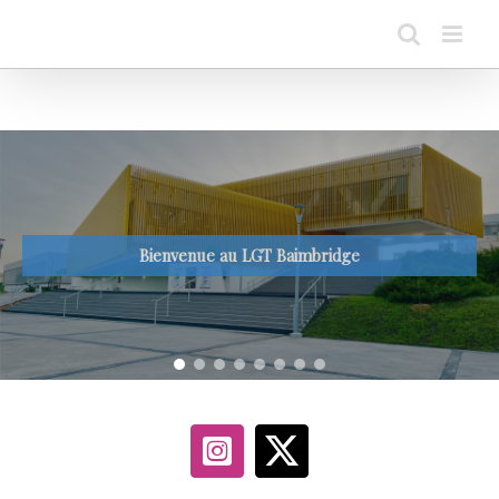
Passer
au
contenu
Bienvenue au LGT Baimbridge