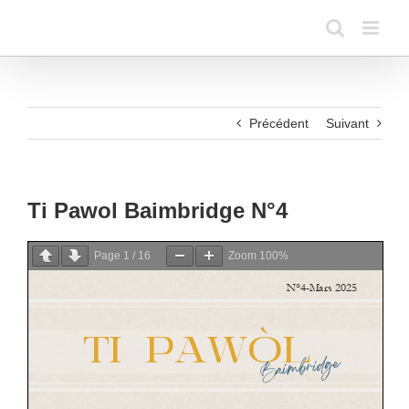
Passer
au
contenu
Précédent
Suivant
Ti Pawol Baimbridge N°4
Page
1
/
16
Zoom
100%