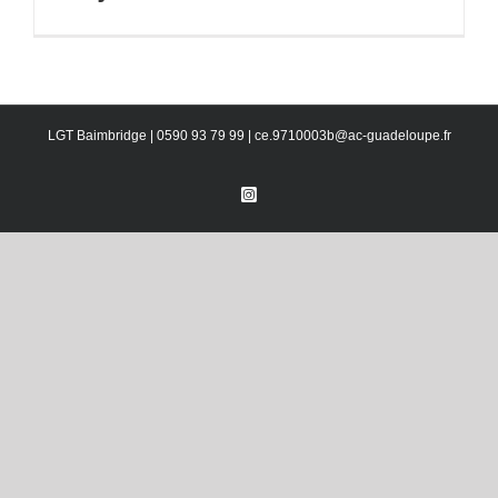
LGT Baimbridge | 0590 93 79 99 | ce.9710003b@ac-guadeloupe.fr
Instagram